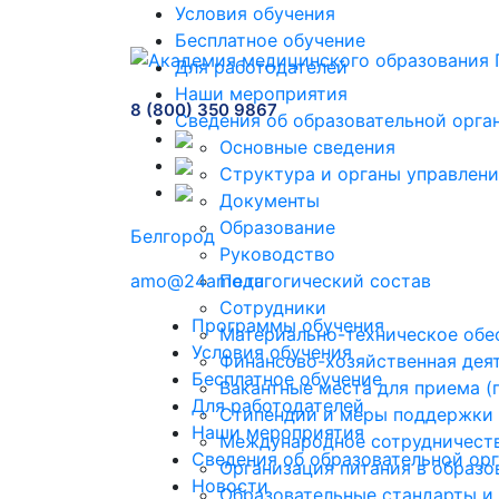
Условия обучения
Бесплатное обучение
Для работодателей
Наши мероприятия
8 (800) 350 9867
Сведения об образовательной орга
Основные сведения
Структура и органы управлени
Документы
Образование
Белгород
Руководство
amo@24amo.ru
Педагогический состав
Сотрудники
Программы обучения
Материально-техническое обес
Условия обучения
Финансово-хозяйственная дея
Бесплатное обучение
Вакантные места для приема 
Для работодателей
Стипендии и меры поддержки
Наши мероприятия
Международное сотрудничест
Сведения об образовательной ор
Организация питания в образо
Новости
Образовательные стандарты и