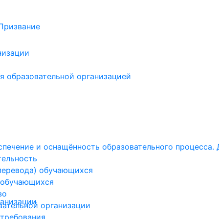
низации
я образовательной организацией
печение и оснащённость образовательного процесса. 
тельность
(перевода) обучающихся
 обучающихся
во
ганизации
вательной организации
 требования