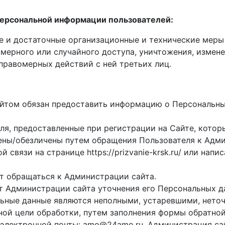
персональной информации пользователей:
е и достаточные организационные и технические меры
мерного или случайного доступа, уничтожения, измене
еправомерных действий с ней третьих лиц.
Сайтом обязан предоставить информацию о Персональн
еля, предоставленные при регистрации на Сайте, котор
ены/обезличены путем обращения Пользователя к Адми
связи на странице https://prizvanie-krsk.ru/ или напи
ет обращаться к Администрации сайта.
от Администрации сайта уточнения его Персональных д
льные данные являются неполными, устаревшими, нето
й цели обработки, путем заполнения формы обратной св
ес электронной почты: amo@24amo.ru. Администрация сай