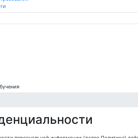
уги
обучения
и
денциальности
ости персональной информации (далее Политика) дейс