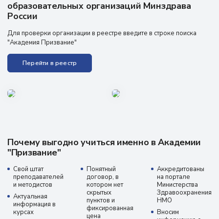
образовательных организаций Минздрава
России
Для проверки организации в реестре введите в строке поиска
"Академия Призвание"
Перейти в реестр
Почему выгодно учиться именно в Академии
"Призвание"
Свой штат
Понятный
Аккредитованы
преподавателей
договор, в
на портале
и методистов
котором нет
Министерства
скрытых
Здравоохранения
Актуальная
пунктов и
НМО
информация в
фиксированная
курсах
Вносим
цена