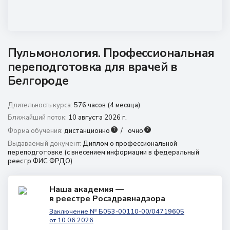
8 (800) 350 9867
amo@24amo.ru
Пульмонология. Профессиональная
Перейти на портал дистанционного обучения
переподготовка для врачей в
Белгороде
Длительность курса:
576 часов (4 месяца)
Ближайший поток:
10 августа 2026 г.
?
?
Форма обучения:
дистанционно
очно
Выдаваемый документ:
Диплом о профессиональной
переподготовке (с внесением информации в федеральный
реестр ФИС ФРДО)
Наша академия —
в реестре Росздравнадзора
Заключение № Б053-00110-00/04719605
от 10.06.2026