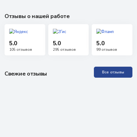
Отзывы о нашей работе
5.0
5.0
5.0
105 отзывов
295 отзывов
99 отзывов
Все отзывы
Свежие отзывы
Прекрасная Академия, отличные специалисты. Проходила
обучение неоднократно, всё понятно, доступно, специалисты
всегда на связи, можно задавать любые вопросы, обратная
связь практически моментальная! Проходила аккредитацию
как неработающий специалист, были определённые
проблемы, но здесь мне помогли, поддержали, научили - в
итоге всё получилось. Очень рекомендую всем!