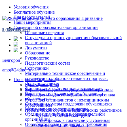
Условия обучения
Бесплатное обучение
Для работодателей
Наши мероприятия
Сведения об образовательной организации
8 (800) 350 9867
Основные сведения
Структура и органы управления образовательной
организацией
Документы
Образование
Руководство
Белгород
Педагогический состав
Сотрудники
amo@24amo.ru
Материально-техническое обеспечение и
оснащённость образовательного процесса.
Программы обучения
Доступная среда
Курсы для врачей
Финансово-хозяйственная деятельность
Курсы для среднего медицинского персонала
Вакантные места для приема (перевода)
Курсы для младшего медицинского персонала
обучающихся
Курсы для специалистов с немедицинским
Стипендии и меры поддержки обучающихся
образованием
Международное сотрудничество
Практическое обучение медицинских работников
Организация питания в образовательной
Курсы с "постановкой руки"
организации
Стажировка, в том числе углубленная
Образовательные стандарты и требования
Обучение на тренажёрах