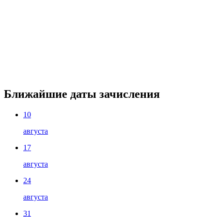
Ближайшие даты зачисления
10
августа
17
августа
24
августа
31