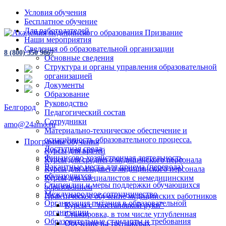
Условия обучения
Бесплатное обучение
Для работодателей
Наши мероприятия
Сведения об образовательной организации
8 (800) 350 9867
Основные сведения
Структура и органы управления образовательной
организацией
Документы
Образование
Руководство
Белгород
Педагогический состав
Сотрудники
amo@24amo.ru
Материально-техническое обеспечение и
оснащённость образовательного процесса.
Программы обучения
Доступная среда
Курсы для врачей
Финансово-хозяйственная деятельность
Курсы для среднего медицинского персонала
Вакантные места для приема (перевода)
Курсы для младшего медицинского персонала
обучающихся
Курсы для специалистов с немедицинским
Стипендии и меры поддержки обучающихся
образованием
Международное сотрудничество
Практическое обучение медицинских работников
Организация питания в образовательной
Курсы с "постановкой руки"
организации
Стажировка, в том числе углубленная
Образовательные стандарты и требования
Обучение на тренажёрах