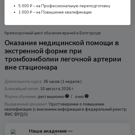
8 (800) 350 9867
5 000 ₽ – на Профессиональную переподготовку
amo@24amo.ru
1 000 ₽ – на Повышение квалификации
Перейти на портал дистанционного обучения
Краткосрочный цикл обучения врачей в Белгороде
Оказание медицинской помощи в
экстренной форме при
тромбоэмболии легочной артерии
вне стационара
Длительность курса:
36 часов (1 неделя )
Ближайший поток:
10 августа 2026 г.
?
?
Форма обучения:
дистанционно
очно
Выдаваемый документ:
Удостоверение о повышении
квалификации (с внесением информации в федеральный реестр
ФИС ФРДО)
Наша академия —