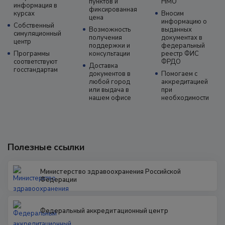
пунктов и
НМО
информация в
фиксированная
курсах
Вносим
цена
информацию о
Собственный
Возможность
выданных
симуляционный
получения
документах в
центр
поддержки и
федеральный
Программы
консультации
реестр ФИС
соответствуют
ФРДО
Доставка
госстандартам
документов в
Помогаем с
любой город
аккредитацией
или выдача в
при
нашем офисе
необходимости
Полезные ссылки
Министерство здравоохранения Российской
Федерации
Федеральный аккредитационный центр