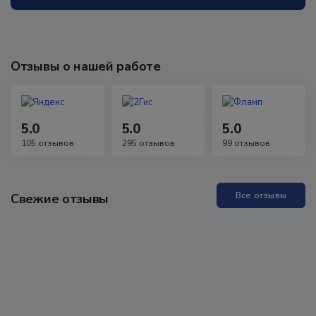
Отзывы о нашей работе
5.0
5.0
5.0
105 отзывов
295 отзывов
99 отзывов
Все отзывы
Свежие отзывы
Прекрасная Академия, отличные специалисты. Проходила
обучение неоднократно, всё понятно, доступно, специалисты
всегда на связи, можно задавать любые вопросы, обратная
связь практически моментальная! Проходила аккредитацию
как неработающий специалист, были определённые