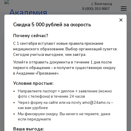
Белгород
8 (800) 350 9867
+
Программы обучения
Главная
Программы обучения для врачей
Краткосрочные
Скидка 5 000 рублей за скорость
циклы
Оказание медицинской помощи в экстренной форме при
Условия обучения
тромбоэмболии легочной артерии вне стационара
Почему сейчас?
Бесплатное обучение
С 1 сентября вступают новые правила признания
Для работодателей
медицинского образования. Выбор организаций сузится.
Наши мероприятия
Сегодня учиться выгоднее, чем завтра.
Успейте отправить документы в течение 1 дня после
Сведения об образовательной организации
первого обращения – и получите существенную скидку
Новости
в Академии «Призвание».
Контакты
Условия простые:
Направляете паспорт + диплом + заявление (можно
фото с телефона) в течение 24 часов
Через форму на сайте или на почту amo@24amo.ru –
как вам удобнее
Мы фиксируем скидку. Вы ничего не теряете, даже
если передумаете
г. Белгород,
Костюкова, 36д
Ваша выгода: