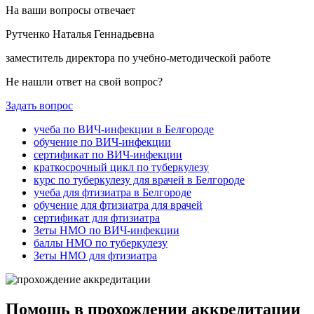
На ваши вопросы отвечает
Рутченко Наталья Геннадьевна
заместитель директора по учебно-методической работе
Не нашли ответ на свой вопрос?
Задать вопрос
учеба по ВИЧ-инфекции в Белгороде
обучение по ВИЧ-инфекции
сертификат по ВИЧ-инфекции
краткосрочный цикл по туберкулезу
курс по туберкулезу для врачей в Белгороде
учеба для фтизиатра в Белгороде
обучение для фтизиатра для врачей
сертификат для фтизиатра
Зеты НМО по ВИЧ-инфекции
баллы НМО по туберкулезу
Зеты НМО для фтизиатра
Помощь в прохождении аккредитации