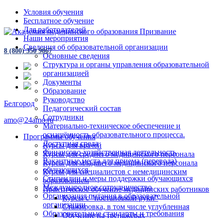
Условия обучения
Бесплатное обучение
Для работодателей
Наши мероприятия
Сведения об образовательной организации
8 (800) 350 9867
Основные сведения
Структура и органы управления образовательной
организацией
Документы
Образование
Руководство
Белгород
Педагогический состав
Сотрудники
amo@24amo.ru
Материально-техническое обеспечение и
оснащённость образовательного процесса.
Программы обучения
Доступная среда
Курсы для врачей
Финансово-хозяйственная деятельность
Курсы для среднего медицинского персонала
Вакантные места для приема (перевода)
Курсы для младшего медицинского персонала
обучающихся
Курсы для специалистов с немедицинским
Стипендии и меры поддержки обучающихся
образованием
Международное сотрудничество
Практическое обучение медицинских работников
Организация питания в образовательной
Курсы с "постановкой руки"
организации
Стажировка, в том числе углубленная
Образовательные стандарты и требования
Обучение на тренажёрах