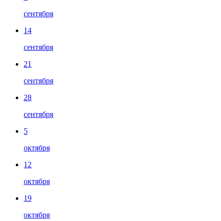
сентября
14
сентября
21
сентября
28
сентября
5
октября
12
октября
19
октября