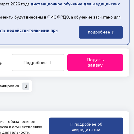
марта 2026 года
дистанционное обучение для медицинских
кументы будут внесены в ФИС ФРДО, а обучение засчитано для
ать недействительными при
подробнее
Подать
Подробнее
ым
заявку
тажировка
ия - обязательное
подробнее об
уска к осуществлению
аккредитации
й деятельности.