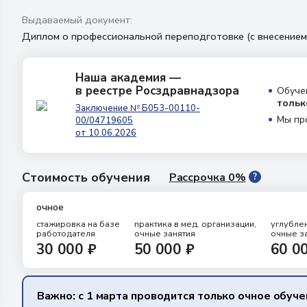
Выдаваемый документ:
Диплом о профессиональной переподготовке (с внесени
Наша академия —
в реестре Росздравнадзора
Обуче
тольк
Заключение № Б053-00110-
Мы пр
00/04719605
от 10.06.2026
Стоимость обучения
Рассрочка 0%
?
очное
стажировка на базе
практика в мед. организации,
углублен
работодателя
очные занятия
очные з
30 000 ₽
50 000 ₽
60 0
Важно: с 1 марта проводится только очное обуч