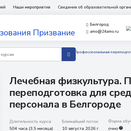
лей
Наши мероприятия
Сведения об образовательной орга
Белгород
amo@24amo.ru
бучения для среднего медперсонала
Профессиональная переподго
Лечебная физкультура. 
переподготовка для сре
персонала в Белгороде
Длительность курса:
Ближайший поток:
Форма обуч
504 часа (3,5 месяца)
10 августа 2026 г.
очно
?