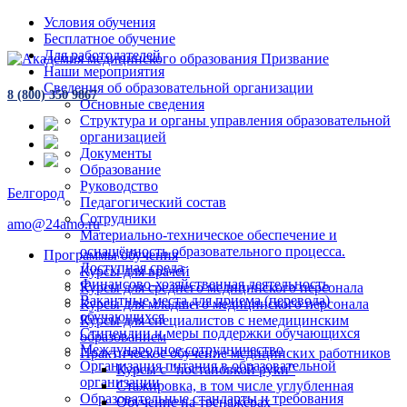
Условия обучения
Бесплатное обучение
Для работодателей
Наши мероприятия
Сведения об образовательной организации
8 (800) 350 9867
Основные сведения
Структура и органы управления образовательной
организацией
Документы
Образование
Руководство
Белгород
Педагогический состав
Сотрудники
amo@24amo.ru
Материально-техническое обеспечение и
оснащённость образовательного процесса.
Программы обучения
Доступная среда
Курсы для врачей
Финансово-хозяйственная деятельность
Курсы для среднего медицинского персонала
Вакантные места для приема (перевода)
Курсы для младшего медицинского персонала
обучающихся
Курсы для специалистов с немедицинским
Стипендии и меры поддержки обучающихся
образованием
Международное сотрудничество
Практическое обучение медицинских работников
Организация питания в образовательной
Курсы с "постановкой руки"
организации
Стажировка, в том числе углубленная
Образовательные стандарты и требования
Обучение на тренажёрах